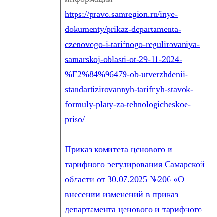
https://pravo.samregion.ru/inye-
dokumenty/prikaz-departamenta-
czenovogo-i-tarifnogo-regulirovaniya-
samarskoj-oblasti-ot-29-11-2024-
%E2%84%96479-ob-utverzhdenii-
standartizirovannyh-tarifnyh-stavok-
formuly-platy-za-tehnologicheskoe-
priso/
Приказ комитета ценового и
тарифного регулирования Самарской
области от 30.07.2025 №206 «О
внесении изменений в приказ
департамента ценового и тарифного