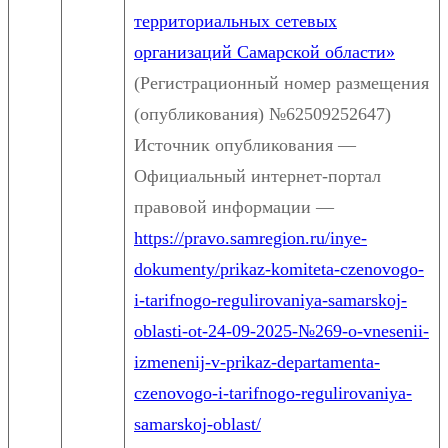
территориальных сетевых
организаций Самарской области»
(Регистрационный номер размещения
(опубликования) №62509252647)
Источник опубликования —
Официальный интернет-портал
правовой информации —
https://pravo.samregion.ru/inye-
dokumenty/prikaz-komiteta-czenovogo-
i-tarifnogo-regulirovaniya-samarskoj-
oblasti-ot-24-09-2025-№269-o-vnesenii-
izmenenij-v-prikaz-departamenta-
czenovogo-i-tarifnogo-regulirovaniya-
samarskoj-oblast/