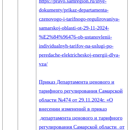
https://pravo.samregion.ru/inye-
dokumenty/prikaz-departamenta-
czenovogo-i-tarifnogo-regulirovaniya-
samarskoj-oblasti-ot-29-11-2024-
%E2%84%96476-ob-ustanovlenii-
individualnyh-tarifov-na-uslugi-po-
peredache-elektricheskoj-energii-dlya-
vza/
Приказ Департамента ценового и
тарифного регулирования Самарской
области №474 от 29.11.2024г. «О
внесении изменений в приказ
департамента ценового и тарифного
регулирования Самарской области от