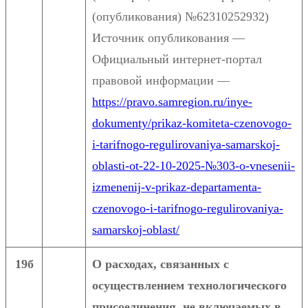
(опубликования) №62310252932)
Источник опубликования —
Официальный интернет-портал
правовой информации —
https://pravo.samregion.ru/inye-
dokumenty/prikaz-komiteta-czenovogo-
i-tarifnogo-regulirovaniya-samarskoj-
oblasti-ot-22-10-2025-№303-o-vnesenii-
izmenenij-v-prikaz-departamenta-
czenovogo-i-tarifnogo-regulirovaniya-
samarskoj-oblast/
19б
О расходах, связанных с
осуществлением технологического
присоединения, не включаемых в