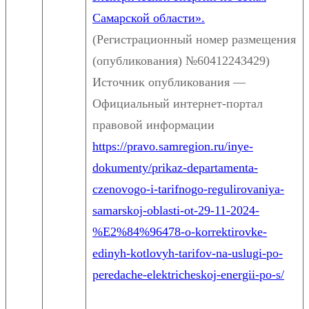
Самарской области».
(Регистрационный номер размещения
(опубликования) №60412243429)
Источник опубликования —
Официальный интернет-портал
правовой информации
https://pravo.samregion.ru/inye-
dokumenty/prikaz-departamenta-
czenovogo-i-tarifnogo-regulirovaniya-
samarskoj-oblasti-ot-29-11-2024-
%E2%84%96478-o-korrektirovke-
edinyh-kotlovyh-tarifov-na-uslugi-po-
peredache-elektricheskoj-energii-po-s/