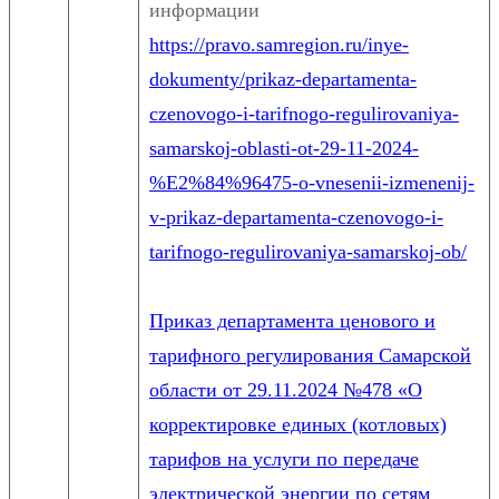
информации
https://pravo.samregion.ru/inye-
dokumenty/prikaz-departamenta-
czenovogo-i-tarifnogo-regulirovaniya-
samarskoj-oblasti-ot-29-11-2024-
%E2%84%96475-o-vnesenii-izmenenij-
v-prikaz-departamenta-czenovogo-i-
tarifnogo-regulirovaniya-samarskoj-ob/
Приказ департамента ценового и
тарифного регулирования Самарской
области от 29.11.2024 №478 «О
корректировке единых (котловых)
тарифов на услуги по передаче
электрической энергии по сетям