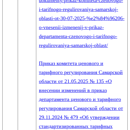
dokumenty/prikaz-komiteta-czenovogo-
i-tarifnogo-regulirovaniya-samarskoj-
oblasti-ot-30-07-2025-%e2%84%96206-
o-vnesenii-izmenenij-v-prikaz-
departamenta-czenovogo-i-tarifnogo-
regulirovaniya-samarskoj-oblast/
Приказ комитета ценового и
тарифного регулирования Самарской
области от 21.05.2025 № 135 «О
внесении изменений в приказ
департамента ценового и тарифного
регулирования Самарской области от
29.11.2024 № 479 «Об утверждении
стандартизированных тарифных