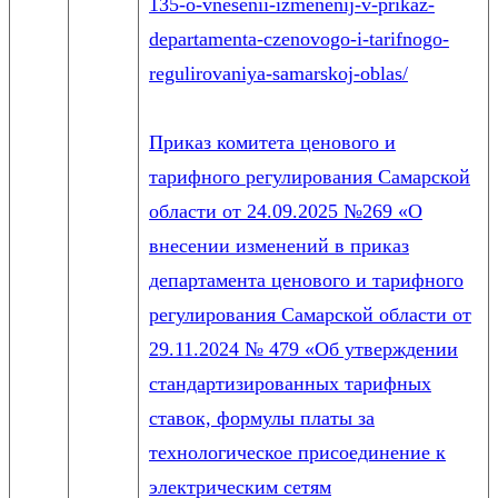
135-o-vnesenii-izmenenij-v-prikaz-
departamenta-czenovogo-i-tarifnogo-
regulirovaniya-samarskoj-oblas/
Приказ комитета ценового и
тарифного регулирования Самарской
области от 24.09.2025 №269 «О
внесении изменений в приказ
департамента ценового и тарифного
регулирования Самарской области от
29.11.2024 № 479 «Об утверждении
стандартизированных тарифных
ставок, формулы платы за
технологическое присоединение к
электрическим сетям