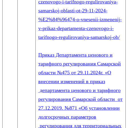
czenovogo-i-tarifnogo-regulirovaniya-
samarskoj-oblasti-ot-29-11-2024-
%E2%84%96474-o-vnesenii-izmenenij-
v-prikaz-departamenta-czenovogo-i-
tarifnogo-regulirovaniya-samarskoj-ob/
Приказ Департамента ценового и
тарифного регулирования Самарской
области №475 от 29.11.2024г. «О
внесении изменений в приказ
департамента ценового и тарифного
регулирования Самарской области от
27.12.2019. №871 «Об установлении
долгосрочных параметров
регулирования для территориальных