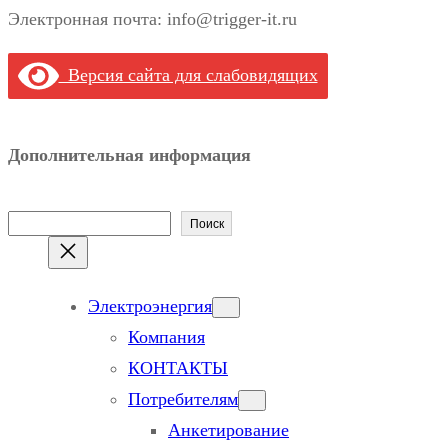
Электронная почта: info@trigger-it.ru
Версия сайта для слабовидящих
Дополнительная информация
П
Поиск
о
и
Электроэнергия
с
Компания
к
КОНТАКТЫ
Потребителям
Анкетирование