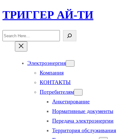
Перейти
ТРИГГЕР АЙ-ТИ
к
содержимому
Поиск
Электроэнергия
Компания
КОНТАКТЫ
Потребителям
Анкетирование
Нормативные документы
Передача электроэнергии
Территория обслуживания